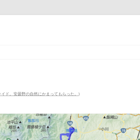
コ
ン
テ
ン
ツ
へ
ス
キ
ッ
プ
ライド。安曇野の自然にかまってもらった。
)