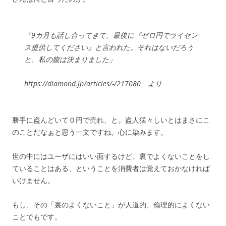
「9カ月も話し合ってきて、最後に『ゼロ円でライセン
ス提供してください』と言われた。それはないだろう
と、私の腹は決まりました」
https://diamond.jp/articles/-/217080 より
勝手に盗んどいて０円で売れ、と。盗人猛々しいとはまさにこ
のことだなぁと思う一文ですね。心に染みます。
世の中にはユーザにはいい面するけど、裏でよくないことをし
ていることはある、ということを消費者は覚えておかなければ
いけません。
もし、その「裏のよくないこと」が人道的、倫理的によくない
ことでもです。