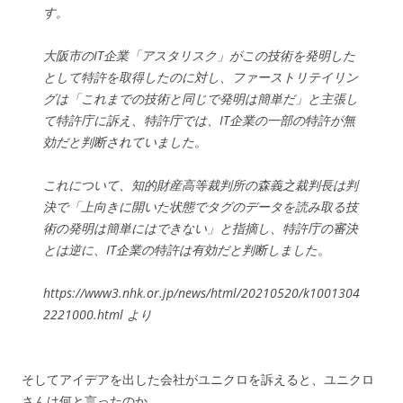
す。
大阪市のIT企業「アスタリスク」がこの技術を発明した
として特許を取得したのに対し、ファーストリテイリン
グは「これまでの技術と同じで発明は簡単だ」と主張し
て特許庁に訴え、特許庁では、IT企業の一部の特許が無
効だと判断されていました。
これについて、知的財産高等裁判所の森義之裁判長は判
決で「上向きに開いた状態でタグのデータを読み取る技
術の発明は簡単にはできない」と指摘し、特許庁の審決
とは逆に、IT企業の特許は有効だと判断しました。
https://www3.nhk.or.jp/news/html/20210520/k1001304
2221000.html より
そしてアイデアを出した会社がユニクロを訴えると、ユニクロ
さんは何と言ったのか。