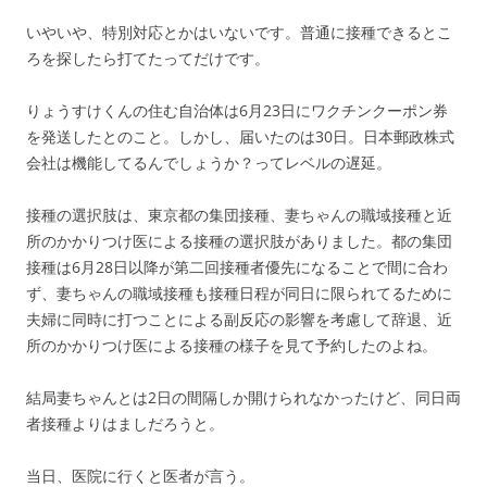
いやいや、特別対応とかはいないです。普通に接種できるとこ
ろを探したら打てたってだけです。
りょうすけくんの住む自治体は6月23日にワクチンクーポン券
を発送したとのこと。しかし、届いたのは30日。日本郵政株式
会社は機能してるんでしょうか？ってレベルの遅延。
接種の選択肢は、東京都の集団接種、妻ちゃんの職域接種と近
所のかかりつけ医による接種の選択肢がありました。都の集団
接種は6月28日以降が第二回接種者優先になることで間に合わ
ず、妻ちゃんの職域接種も接種日程が同日に限られてるために
夫婦に同時に打つことによる副反応の影響を考慮して辞退、近
所のかかりつけ医による接種の様子を見て予約したのよね。
結局妻ちゃんとは2日の間隔しか開けられなかったけど、同日両
者接種よりはましだろうと。
当日、医院に行くと医者が言う。