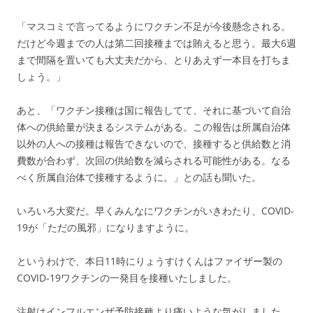
「マスコミで言ってるようにワクチン不足が今後懸念される。
だけど今週までの人は第二回接種までは賄えると思う。最大6週
まで間隔を置いても大丈夫だから、とりあえず一本目を打ちま
しょう。」
あと、「ワクチン接種は国に報告してて、それに基づいて自治
体への供給量が決まるシステムがある。この報告は所属自治体
以外の人への接種は報告できないので、接種すると供給数と消
費数が合わず、次回の供給数を減らされる可能性がある。なる
べく所属自治体で接種するように。」との話も聞いた。
いろいろ大変だ。早くみんなにワクチンがいきわたり、COVID-
19が「ただの風邪」になりますように。
というわけで、本日11時にりょうすけくんはファイザー製の
COVID-19ワクチンの一発目を接種いたしました。
注射はインフルエンザ予防接種より痛いような気がしました。