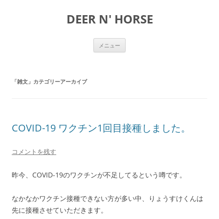
DEER N' HORSE
コ
メニュー
ン
テ
ン
ツ
へ
「
雑文
」カテゴリーアーカイブ
ス
キ
ッ
プ
COVID-19 ワクチン1回目接種しました。
コメントを残す
昨今、COVID-19のワクチンが不足してるという噂です。
なかなかワクチン接種できない方が多い中、りょうすけくんは
先に接種させていただきます。