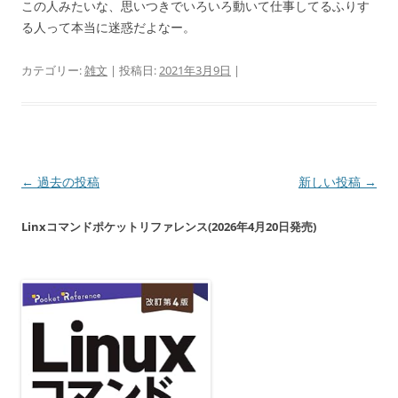
この人みたいな、思いつきでいろいろ動いて仕事してるふりす
る人って本当に迷惑だよなー。
カテゴリー:
雑文
| 投稿日:
2021年3月9日
|
投
←
過去の投稿
新しい投稿
→
稿
Linxコマンドポケットリファレンス(2026年4月20日発売)
ナ
ビ
ゲ
ー
シ
ョ
ン