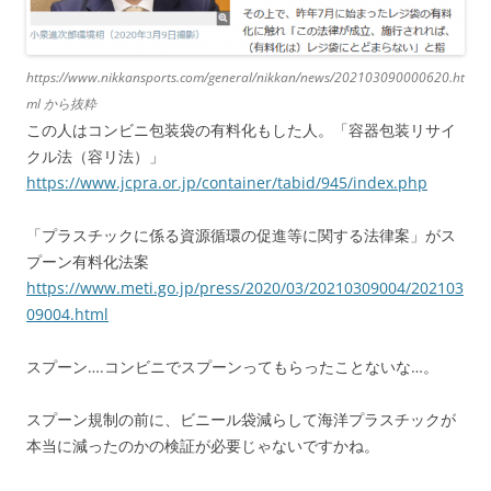
https://www.nikkansports.com/general/nikkan/news/202103090000620.ht
ml から抜粋
この人はコンビニ包装袋の有料化もした人。「容器包装リサイ
クル法（容リ法）」
https://www.jcpra.or.jp/container/tabid/945/index.php
「プラスチックに係る資源循環の促進等に関する法律案」がス
プーン有料化法案
https://www.meti.go.jp/press/2020/03/20210309004/202103
09004.html
スプーン….コンビニでスプーンってもらったことないな…。
スプーン規制の前に、ビニール袋減らして海洋プラスチックが
本当に減ったのかの検証が必要じゃないですかね。