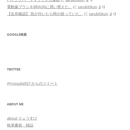
電動歯ブラシをBRAUNに買い替えた。
に
sarukitikun
より
【生存確認】 気が付いたら時が経っていた。
に
sarukitikun
より
GOOGLE検索
TWITTER
@ryosuke927 からのツイート
ABOUT ME
about りょうすけ
執筆書籍・雑誌