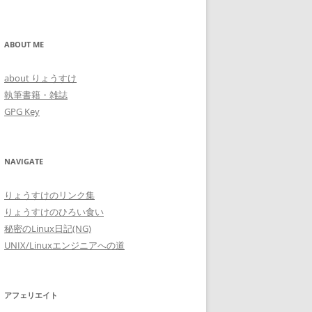
ABOUT ME
about りょうすけ
執筆書籍・雑誌
GPG Key
NAVIGATE
りょうすけのリンク集
りょうすけのひろい食い
秘密のLinux日記(NG)
UNIX/Linuxエンジニアへの道
アフェリエイト