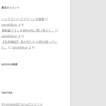
最近のコメント
ハイテクハーフマラソン大惨敗
に
sarukitikun
より
電動歯ブラシをBRAUNに買い替えた。
に
sarukitikun
より
【生存確認】 気が付いたら時が経ってい
た。
に
sarukitikun
より
GOOGLE検索
TWITTER
@ryosuke927 からのツイート