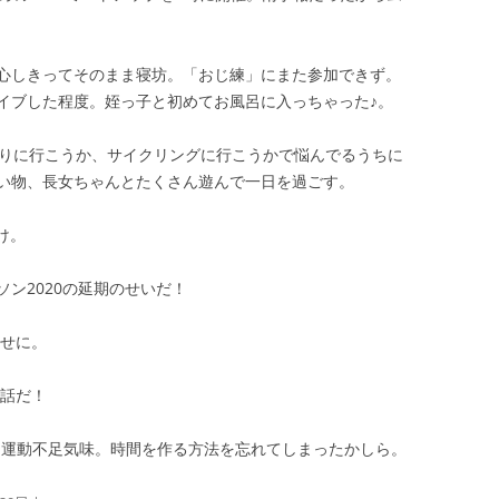
心しきってそのまま寝坊。「おじ練」にまた参加できず。
イブした程度。姪っ子と初めてお風呂に入っちゃった♪。
走りに行こうか、サイクリングに行こうかで悩んでるうちに
い物、長女ちゃんとたくさん遊んで一日を過ごす。
け。
ン2020の延期のせいだ！
くせに。
の話だ！
くて運動不足気味。時間を作る方法を忘れてしまったかしら。