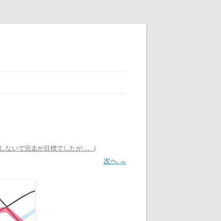
我しないで完走が目標でしたが…。
)
次へ →