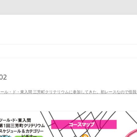
コ
ン
テ
ン
ツ
へ
ス
-02
キ
ッ
プ
 ツール・ド・東入間 三芳町クリテリウムに参加してきた。初レースなので怪