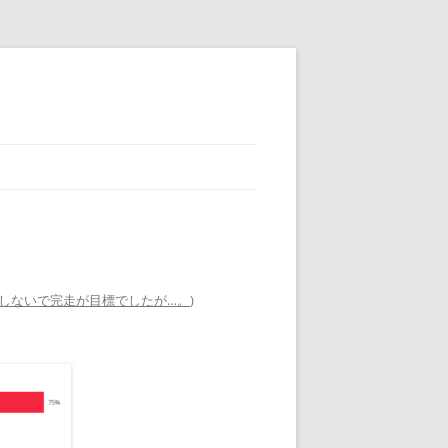
我しないで完走が目標でしたが…。
)