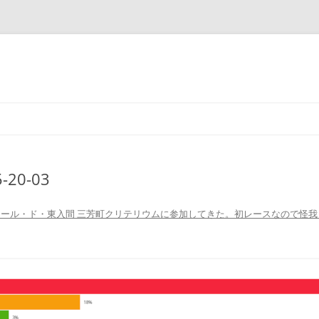
コ
ン
テ
ン
ツ
へ
ス
5-20-03
キ
ッ
プ
 ツール・ド・東入間 三芳町クリテリウムに参加してきた。初レースなので怪