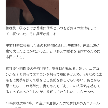
接種後、寝るまでは普通に仕事といつもどおりの生活をして
て、寝ついたころに異変が起こる。
午前11時に接種した後の10時間経過した午後9時。体温は36.1
度で大したことがなかった。とりあえず睡眠を確保するために
布団に入る。
接種後14時間後の午前1時頃、突然目が覚める。寒い。エアコ
ンかな？と思ってエアコンを切って布団をかぶる。8月なのに太
ももに両手を挟んで暖をとる姿勢を作るぐらい寒い。あとから
思ったら、これ寒気だ。妻ちゃんも「あ、この人寒気を感じて
る」って思ったらしいが、放置してたらしい。こらーっw。
18時間後の朝4時、体温が38度越えたので解熱剤のカロナール