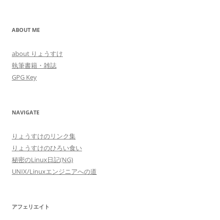
ABOUT ME
about りょうすけ
執筆書籍・雑誌
GPG Key
NAVIGATE
りょうすけのリンク集
りょうすけのひろい食い
秘密のLinux日記(NG)
UNIX/Linuxエンジニアへの道
アフェリエイト