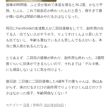
接種40時間後、ふと目が覚めて体温を測ると36.2度。かなり平
熱。たぶん、これで副反応が終わったんだと思う。寝すぎて腰
が痛い以外は関節の痛みやだるさはなくなった。
同日にFacebookの友達数人が二回目接種をしてて、副作用の出
てる人・出てない人がチラホラ。りょうすけくんより若い人で
も出てないし、年齢を重ねている人も苦しんでる人がいる。本
当に個人差があるんだなぁ。
とりあえず、二回目の接種が終わり、副作用も終わった。2週間
後ぐらいに抗体ができるらしいので、それまでは「デルタ株」
にも感染しないように気を付けよう。
後日談: 二日後に二回目接種した4歳年下の妻ちゃんは、熱はあ
がらず、体のだるさだけの副作用でりょうすけくんほどのツラ
さはなかった様子。年齢関係なくない？
カテゴリー:
日常
| 投稿日:
2021年8月6日
|