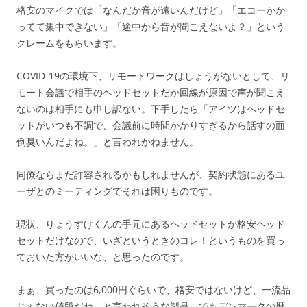
格安のマイクでは「なんだか音が遠いんだけど」「エコーかか
ってて集中できない」「途中から音が聞こえないよ？」という
クレームをもらいます。
COVID-19の環境下、リモートワークはしょうがないとして、リ
モート会議で相手のヘッドセットだか回線が原因で声が聞こえ
ないのは相手にも申し訳ない。下手したら「アイツはヘッドセ
ットがいつも不調で、会議前に時間かかりすぎるから話すの面
倒臭いんだよね。」と言われかねません。
同僚ならまだ許容されるかもしれませんが、契約状態にあるユ
ーザとのミーティングでそれは困りものです。
現状、りょうすけくんの手元にあるヘッドセットが格安ヘッド
セットだけなので、いざというときのコレ！というものを買っ
ておいた方がいいな、と思ったのです。
まぁ、買ったのは6,000円ぐらいで、格安ではないけど、一流品
じゃない値段だね、と言われそうな製品。でもデンマークの歴