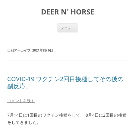
DEER N' HORSE
コ
メニュー
ン
テ
ン
ツ
へ
日別アーカイブ:
2021年8月6日
ス
キ
ッ
プ
COVID-19 ワクチン2回目接種してその後の
副反応。
コメントを残す
7月14日に1回目のワクチン接種をして、 8月4日に2回目の接種
をしてきました。