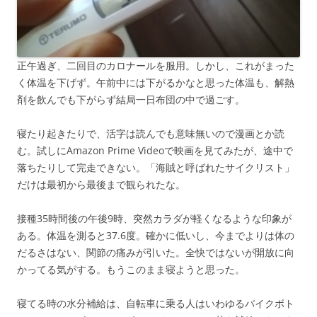
正午過ぎ、二回目のカロナールを服用。しかし、これがまった
く体温を下げず。午前中には下がるかなと思った体温も、解熱
剤を飲んでも下がらず結局一日布団の中で過ごす。
寝たり起きたりで、活字は読んでも意味無いので漫画とか読
む。試しにAmazon Prime Videoで映画を見てみたが、途中で
落ちたりして完走できない。「海賊と呼ばれたサイクリスト」
だけは最初から最後まで観られたな。
接種35時間後の午後9時、突然カラダが軽くなるような印象が
ある。体温を測ると37.6度。確かに低いし、今までよりは体の
だるさはない、関節の痛みが引いた。全快ではないが開放に向
かってる気がする。もうこのまま寝ようと思った。
寝てる時の水分補給は、自転車に乗る人はいわゆるバイクボト