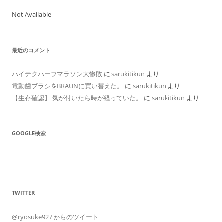
Not Available
最近のコメント
ハイテクハーフマラソン大惨敗
に
sarukitikun
より
電動歯ブラシをBRAUNに買い替えた。
に
sarukitikun
より
【生存確認】 気が付いたら時が経っていた。
に
sarukitikun
より
GOOGLE検索
TWITTER
@ryosuke927 からのツイート