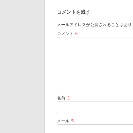
ビ
コメントを残す
ゲ
ー
メールアドレスが公開されることはあり
シ
コメント
※
ョ
ン
名前
※
メール
※