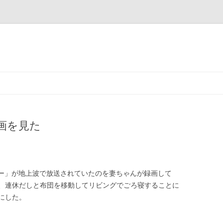
コ
ン
テ
ン
ツ
へ
ス
画を見た
キ
ッ
プ
ンバーミー」が地上波で放送されていたのを妻ちゃんが録画して
、連休だしと布団を移動してリビングでごろ寝することに
にした。