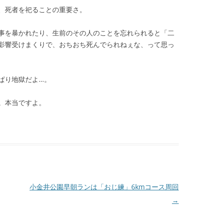
、死者を祀ることの重要さ。
事を暴かれたり、生前のその人のことを忘れられると「二
影響受けまくりで、おちおち死んでられねぇな、って思っ
ぱり地獄だよ…。
。本当ですよ。
小金井公園早朝ランは「おじ練」6kmコース周回
→