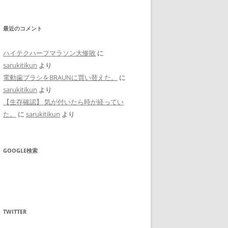
最近のコメント
ハイテクハーフマラソン大惨敗
に
sarukitikun
より
電動歯ブラシをBRAUNに買い替えた。
に
sarukitikun
より
【生存確認】 気が付いたら時が経ってい
た。
に
sarukitikun
より
GOOGLE検索
TWITTER