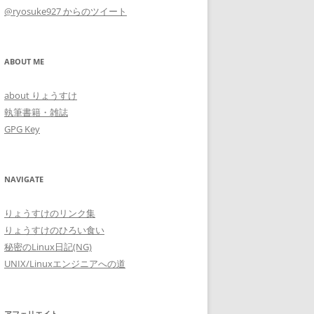
@ryosuke927 からのツイート
ABOUT ME
about りょうすけ
執筆書籍・雑誌
GPG Key
NAVIGATE
りょうすけのリンク集
りょうすけのひろい食い
秘密のLinux日記(NG)
UNIX/Linuxエンジニアへの道
アフェリエイト