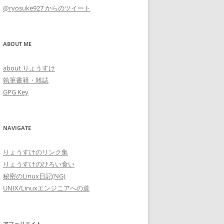
@ryosuke927 からのツイート
ABOUT ME
about りょうすけ
執筆書籍・雑誌
GPG Key
NAVIGATE
りょうすけのリンク集
りょうすけのひろい食い
秘密のLinux日記(NG)
UNIX/Linuxエンジニアへの道
アフェリエイト