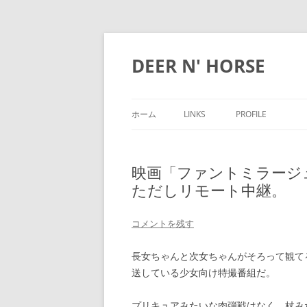
DEER N' HORSE
ホーム
LINKS
PROFILE
映画「ファントミラージ
ただしリモート中継。
コメントを残す
長女ちゃんと次女ちゃんがそろって観て
送している少女向け特撮番組だ。
プリキュアみたいな肉弾戦はなく、杖み