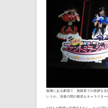
板橋にある劇場で、無観客での挨拶を全
いうか。演者の間の敷居もキャラクター
140もの劇場に中継するなら、もう記