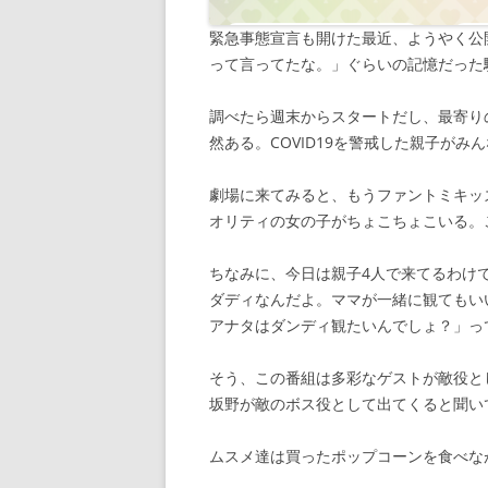
緊急事態宣言も開けた最近、ようやく公
って言ってたな。」ぐらいの記憶だった
調べたら週末からスタートだし、最寄り
然ある。COVID19を警戒した親子が
劇場に来てみると、もうファントミキッ
オリティの女の子がちょこちょこいる。
ちなみに、今日は親子4人で来てるわけ
ダディなんだよ。ママが一緒に観てもい
アナタはダンディ観たいんでしょ？」っ
そう、この番組は多彩なゲストが敵役と
坂野が敵のボス役として出てくると聞い
ムスメ達は買ったポップコーンを食べな