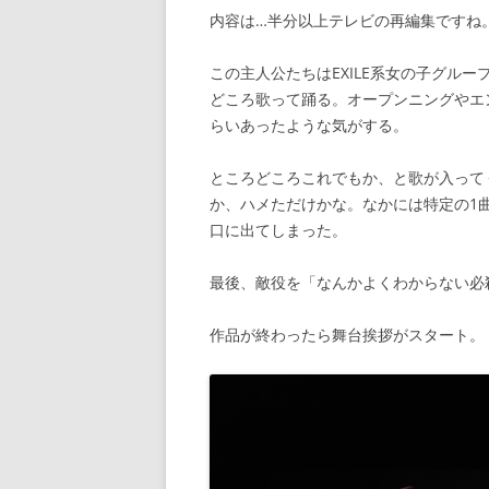
内容は…半分以上テレビの再編集ですね
この主人公たちはEXILE系女の子グル
どころ歌って踊る。オープンニングやエ
らいあったような気がする。
ところどころこれでもか、と歌が入って
か、ハメただけかな。なかには特定の1
口に出てしまった。
最後、敵役を「なんかよくわからない必
作品が終わったら舞台挨拶がスタート。