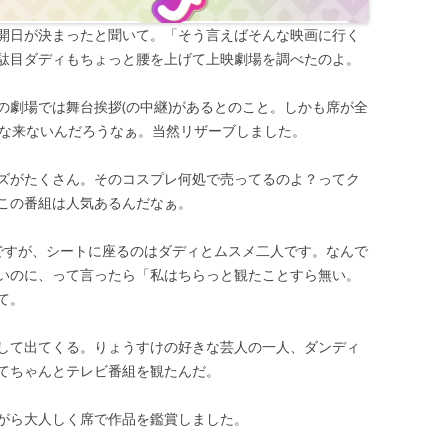
開日が決まったと聞いて。「そう言えばそんな映画に行く
駄目ダディもちょっと腰を上げて上映劇場を調べたのよ。
の劇場では舞台挨拶(の中継)があるとのこと。しかも席が全
みんな来ないんだろうなぁ。当然リザーブしました。
ズがたくさん。そのコスプレ何処で売ってるのよ？ってク
この番組は人気あるんだなぁ。
ですが、シートに座るのはダディとムスメ二人です。なんで
いのに、って言ったら「私はちらっと観たことすら無い。
て。
して出てくる。りょうすけの好きな芸人の一人、ダンディ
てちゃんとテレビ番組を観たんだ。
がら大人しく席で作品を鑑賞しました。