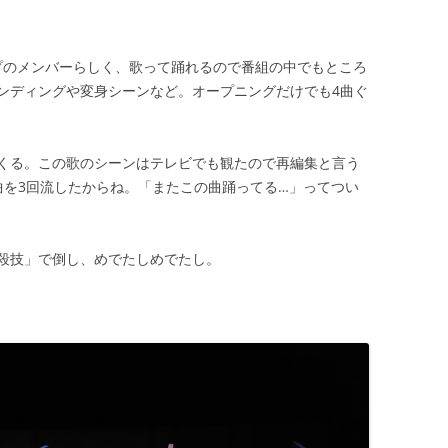
。
ープのメンバーらしく、歌って踊れるので番組の中でもところ
ンディングや変身シーンなど。オープニングだけでも4曲ぐ
くる。この歌のシーンはテレビでも観たので再編集と言う
曲を3回流したからね。「またこの曲踊ってる…」ってつい
殺技」で倒し、めでたしめでたし。