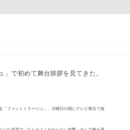
コ
ン
テ
ン
ツ
へ
ス
ュ」で初めて舞台挨拶を見てきた。
キ
ッ
プ
る「ファントミラージュ」。日曜日の朝にテレビ東京で放
たいな武器で「なんかよくわからない攻撃」をして敵を退