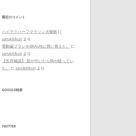
最近のコメント
ハイテクハーフマラソン大惨敗
に
sarukitikun
より
電動歯ブラシをBRAUNに買い替えた。
に
sarukitikun
より
【生存確認】 気が付いたら時が経ってい
た。
に
sarukitikun
より
GOOGLE検索
TWITTER