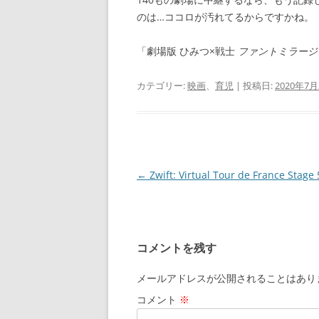
のは…ココロが汚れてるからですかね。
「劇場版 ひみつ×戦士
ファントミラージ
カテゴリー:
映画
、
育児
| 投稿日:
2020年7月
投
←
Zwift: Virtual Tour de France Stage 
稿
ナ
ビ
コメントを残す
ゲ
ー
メールアドレスが公開されることはあり
シ
コメント
※
ョ