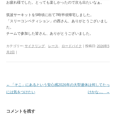
お疲れ様でした。とっても楽しかったので次も出たいなぁ。
筑波サーキットを5時頃に出て7時半頃帰宅しました。
「スリーコンペティション」の西さん、ありがとうございまし
た。
チームで参加した皆さん、ありがとうございました。
カテゴリー:
サイクリング
、
レース
、
ロードバイク
| 投稿日:
2026年5
月2日
|
投
←
「そこ」にあるという安心感
2026年の大型連休は何してたっ
稿
には気をつけたい
けかな…。
→
ナ
ビ
コメントを残す
ゲ