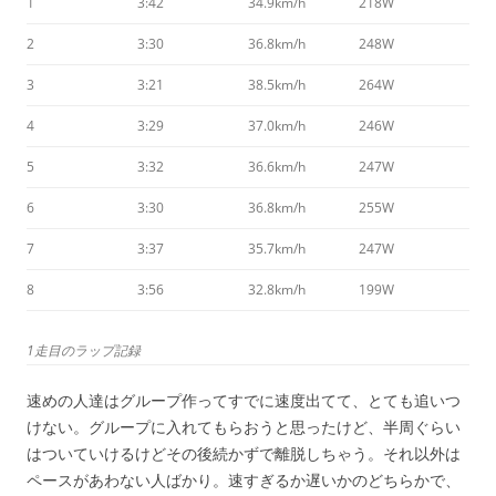
1
3:42
34.9km/h
218W
2
3:30
36.8km/h
248W
3
3:21
38.5km/h
264W
4
3:29
37.0km/h
246W
5
3:32
36.6km/h
247W
6
3:30
36.8km/h
255W
7
3:37
35.7km/h
247W
8
3:56
32.8km/h
199W
1走目のラップ記録
速めの人達はグループ作ってすでに速度出てて、とても追いつ
けない。グループに入れてもらおうと思ったけど、半周ぐらい
はついていけるけどその後続かずで離脱しちゃう。それ以外は
ペースがあわない人ばかり。速すぎるか遅いかのどちらかで、