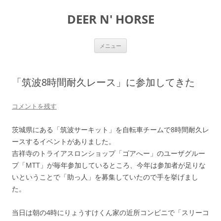
DEER N' HORSE
コ
メニュー
ン
テ
ン
ツ
へ
「筑波8時間耐久レース」に参加してきた
ス
キ
ッ
プ
コメントを残す
茨城県にある「筑波サーキット」を自転車チームで8時間耐久レ
ースするイベントがありました。
吉祥寺のトライアスロンショップ「ゴアへー」のユーザグルー
プ「MTT」が毎年参加しているところ、今年は参加者が足りな
いということで「助っ人」を募集していたので手を挙げまし
た。
当日は朝の4時にりょうすけくん家の近所コンビニで「スリーコ