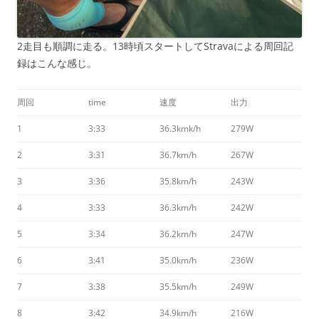
2走目も順調に走る。13時頃スタートしてStravaによる周回記
録はこんな感じ。
周回
time
速度
出力
1
3:33
36.3kmk/h
279W
2
3:31
36.7km/h
267W
3
3:36
35.8km/h
243W
4
3:33
36.3km/h
242W
5
3:34
36.2km/h
247W
6
3:41
35.0km/h
236W
7
3:38
35.5km/h
249W
8
3:42
34.9km/h
216W