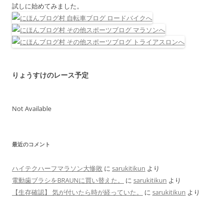
試しに始めてみました。
りょうすけのレース予定
Not Available
最近のコメント
ハイテクハーフマラソン大惨敗
に
sarukitikun
より
電動歯ブラシをBRAUNに買い替えた。
に
sarukitikun
より
【生存確認】 気が付いたら時が経っていた。
に
sarukitikun
より