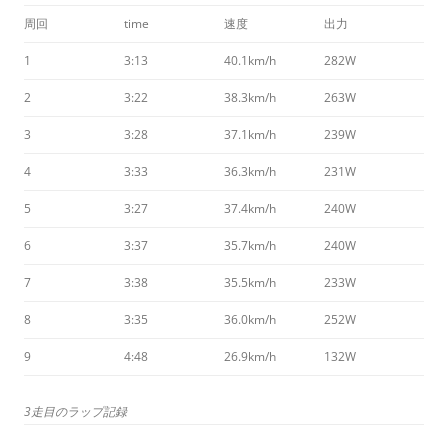
周回
time
速度
出力
1
3:13
40.1km/h
282W
2
3:22
38.3km/h
263W
3
3:28
37.1km/h
239W
4
3:33
36.3km/h
231W
5
3:27
37.4km/h
240W
6
3:37
35.7km/h
240W
7
3:38
35.5km/h
233W
8
3:35
36.0km/h
252W
9
4:48
26.9km/h
132W
3走目のラップ記録