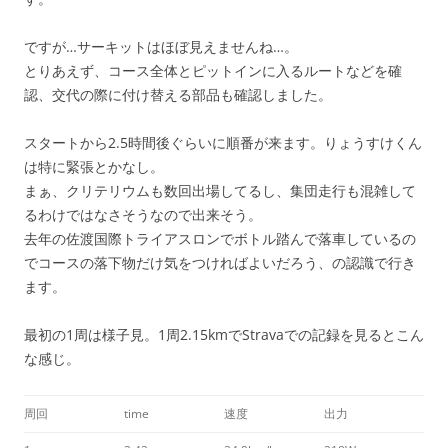
ですが…サーキットはほぼ見えませんね…。
とりあえず、コース全体とピットインに入るルートなどを確
認、交代の際に付け替える部品も確認しました。
スタートから2.5時間後ぐらいに順番が来ます。りょうすけくん
は特に緊張とかなし。
まぁ、クリテリウムも数回出場してるし、集団走行も混雑して
るわけではなさそうなので出来そう。
去年の佐渡国際トライアスロンでボトル踏んで落車しているの
でコースの落下物だけ気をつければよいだろう、の認識で行き
ます。
最初の1周は様子見。1周2.15kmでStravaでの記録を見るとこん
な感じ。
周回
time
速度
出力