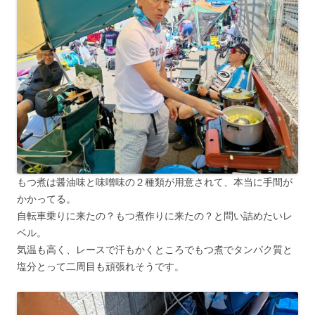
もつ煮は醤油味と味噌味の２種類が用意されて、本当に手間が
かかってる。
自転車乗りに来たの？もつ煮作りに来たの？と問い詰めたいレ
ベル。
気温も高く、レースで汗もかくところでもつ煮でタンパク質と
塩分とって二周目も頑張れそうです。