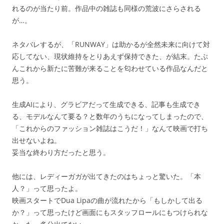
れるのが当たり前。作品中の雑誌も同様の荒波にさらされる
が…。
ネタバレするが、「RUNWAY」は助かるが全然未来に向けて対
応してない、現状維持をとりあえず保持できた、が結末。たぶ
んこれから新たに苦難が来ることを匂わせている作品なんだと
思う。
生成AIにより、グラビアだって生成できる、記事も生成でき
る、モデルなんて要る？と数年のうちになってしまったので、
「これからのファッション雑誌はこうだ！」なんて映画で打ち
出せないよね。
妥当な終わり方だったと思う。
他には、レディーガガが出てきたのはちょっと驚いた。「本
人？」って思ったよ。
映画スタートでDua Lipaの曲が流れたから「もしかして出る
か？」って思ったけど画面にもスタッフロールにもつけられな