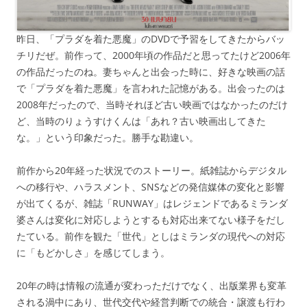
昨日、「プラダを着た悪魔」のDVDで予習をしてきたからバッ
チリだぜ。前作って、2000年頃の作品だと思ってたけど2006年
の作品だったのね。妻ちゃんと出会った時に、好きな映画の話
で「プラダを着た悪魔」を言われた記憶がある。出会ったのは
2008年だったので、当時それほど古い映画ではなかったのだけ
ど、当時のりょうすけくんは「あれ？古い映画出してきた
な。」という印象だった。勝手な勘違い。
前作から20年経った状況でのストーリー。紙雑誌からデジタル
への移行や、ハラスメント、SNSなどの発信媒体の変化と影響
が出てくるが、雑誌「RUNWAY」はレジェンドであるミランダ
婆さんは変化に対応しようとするも対応出来てない様子をだし
たている。前作を観た「世代」としはミランダの現代への対応
に「もどかしさ」を感じてしまう。
20年の時は情報の流通が変わっただけでなく、出版業界も変革
される渦中にあり、世代交代や経営判断での統合・譲渡も行わ