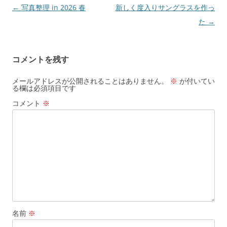
投
←
写真整理 in 2026 春
新しく度入りサングラスを作っ
稿
た
→
ナ
ビ
コメントを残す
ゲ
ー
メールアドレスが公開されることはありません。
※
が付いてい
る欄は必須項目です
シ
コメント
※
ョ
ン
名前
※