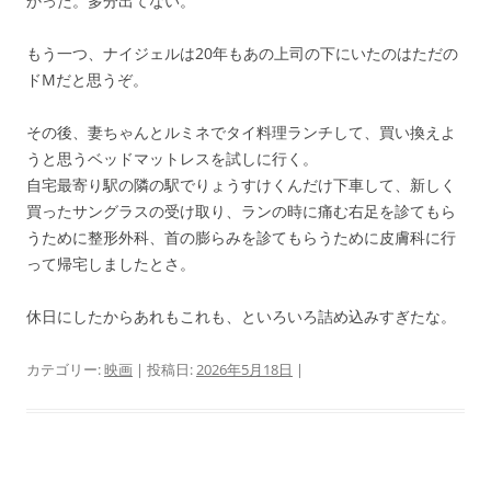
かった。多分出てない。
もう一つ、ナイジェルは20年もあの上司の下にいたのはただの
ドMだと思うぞ。
その後、妻ちゃんとルミネでタイ料理ランチして、買い換えよ
うと思うベッドマットレスを試しに行く。
自宅最寄り駅の隣の駅でりょうすけくんだけ下車して、新しく
買ったサングラスの受け取り、ランの時に痛む右足を診てもら
うために整形外科、首の膨らみを診てもらうために皮膚科に行
って帰宅しましたとさ。
休日にしたからあれもこれも、といろいろ詰め込みすぎたな。
カテゴリー:
映画
| 投稿日:
2026年5月18日
|