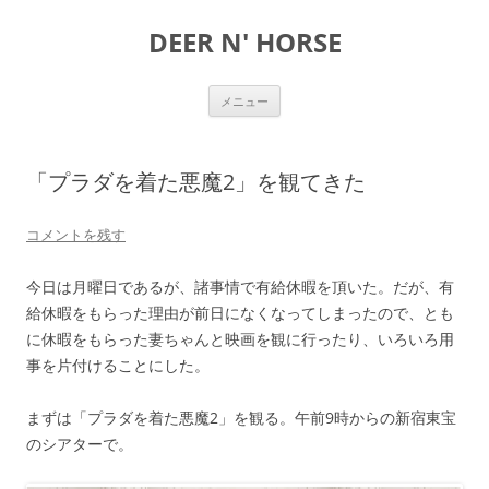
DEER N' HORSE
コ
メニュー
ン
テ
ン
ツ
へ
「プラダを着た悪魔2」を観てきた
ス
キ
ッ
プ
コメントを残す
今日は月曜日であるが、諸事情で有給休暇を頂いた。だが、有
給休暇をもらった理由が前日になくなってしまったので、とも
に休暇をもらった妻ちゃんと映画を観に行ったり、いろいろ用
事を片付けることにした。
まずは「プラダを着た悪魔2」を観る。午前9時からの新宿東宝
のシアターで。