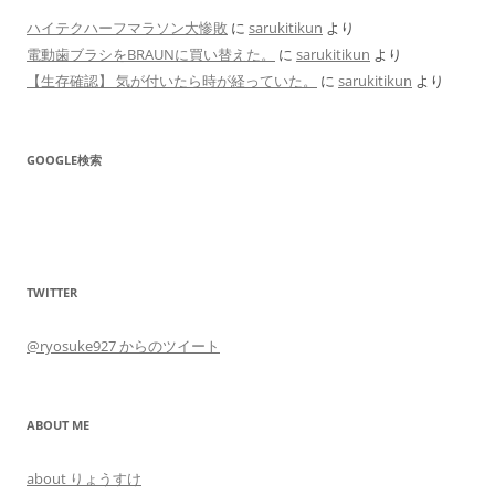
ハイテクハーフマラソン大惨敗
に
sarukitikun
より
電動歯ブラシをBRAUNに買い替えた。
に
sarukitikun
より
【生存確認】 気が付いたら時が経っていた。
に
sarukitikun
より
GOOGLE検索
TWITTER
@ryosuke927 からのツイート
ABOUT ME
about りょうすけ