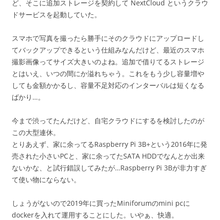
ど、そこに追加ストレージを契約して NextCloud というクラウ
ドサービスを起動していた。
スマホで写真を撮ったら勝手にそのクラウドにアップロードし
てバックアップできるという仕組みなんだけど、最近のスマホ
撮影画像ってサイズ大きいのよね。追加で借りてるストレージ
とはいえ、いつの間にか溢れちゃう。これをもう少し容量増や
しても金額かかるし、容量不足対応のインターバルは短くなる
ばかり…。
今まで渋ってたんだけど、自宅クラウドにするを検討したのが
この大型連休。
とりあえず、家に余ってるRaspberry Pi 3B+という2016年に発
売された小さいPCと、家に余ってたSATA HDDでなんとか出来
ないかな、と試行錯誤してみたが…Raspberry Pi 3Bが非力すぎ
て使い物にならない。
しょうがないので2019年に買ったMiniforumのmini pcに
dockerを入れて運用することにした。いやぁ、快適。