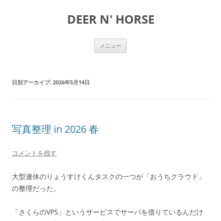
DEER N' HORSE
コ
メニュー
ン
テ
ン
ツ
へ
日別アーカイブ:
2026年5月14日
ス
キ
ッ
プ
写真整理 in 2026 春
コメントを残す
大型連休のりょうすけくんタスクの一つが「おうちクラウド」
の整理だった。
「さくらのVPS」というサービスでサーバを借りているんだけ