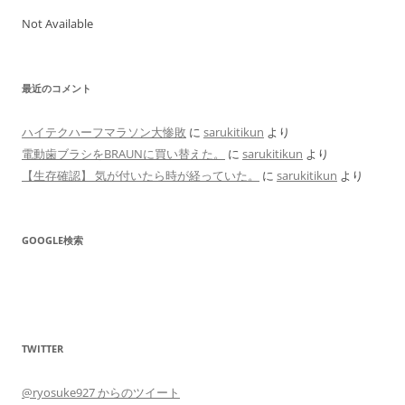
Not Available
最近のコメント
ハイテクハーフマラソン大惨敗
に
sarukitikun
より
電動歯ブラシをBRAUNに買い替えた。
に
sarukitikun
より
【生存確認】 気が付いたら時が経っていた。
に
sarukitikun
より
GOOGLE検索
TWITTER
@ryosuke927 からのツイート