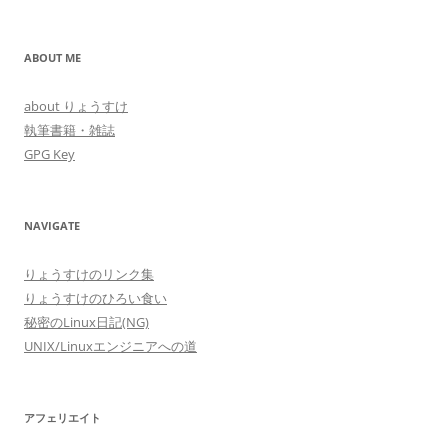
ABOUT ME
about りょうすけ
執筆書籍・雑誌
GPG Key
NAVIGATE
りょうすけのリンク集
りょうすけのひろい食い
秘密のLinux日記(NG)
UNIX/Linuxエンジニアへの道
アフェリエイト