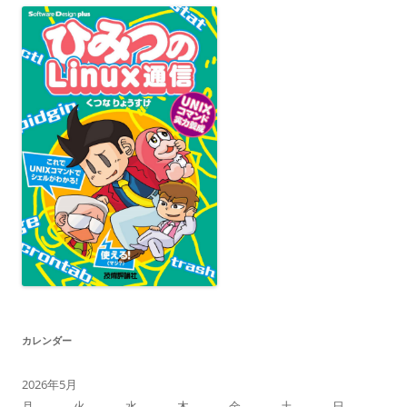
カレンダー
2026年5月
月
火
水
木
金
土
日