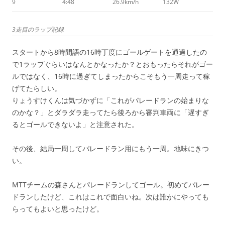
9
4:48
26.9km/h
132W
3走目のラップ記録
スタートから8時間語の16時丁度にゴールゲートを通過したの
で1ラップぐらいはなんとかなったか？とおもったらそれがゴー
ルではなく、16時に過ぎてしまったからこそもう一周走って稼
げてたらしい。
りょうすけくんは気づかずに「これがパレードランの始まりな
のかな？」とダラダラ走ってたら後ろから審判車両に「遅すぎ
るとゴールできないよ」と注意された。
その後、結局一周してパレードラン用にもう一周。地味にきつ
い。
MTTチームの森さんとパレードランしてゴール。初めてパレー
ドランしたけど、これはこれで面白いね。次は誰かにやっても
らってもよいと思ったけど。