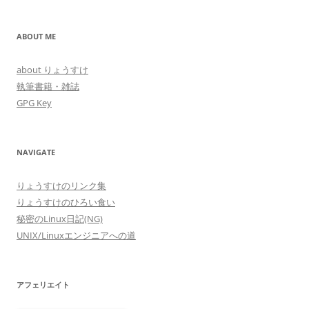
ABOUT ME
about りょうすけ
執筆書籍・雑誌
GPG Key
NAVIGATE
りょうすけのリンク集
りょうすけのひろい食い
秘密のLinux日記(NG)
UNIX/Linuxエンジニアへの道
アフェリエイト