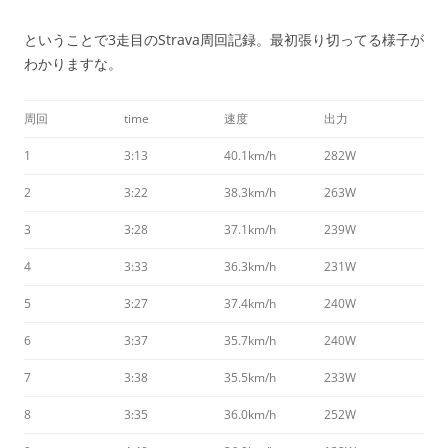
ということで3走目のStrava周回記録。最初張り切ってる様子が
わかりますな。
周回
time
速度
出力
1
3:13
40.1km/h
282W
2
3:22
38.3km/h
263W
3
3:28
37.1km/h
239W
4
3:33
36.3km/h
231W
5
3:27
37.4km/h
240W
6
3:37
35.7km/h
240W
7
3:38
35.5km/h
233W
8
3:35
36.0km/h
252W