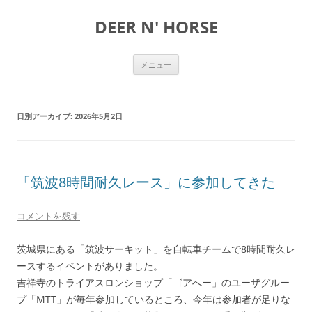
DEER N' HORSE
コ
メニュー
ン
テ
ン
ツ
へ
日別アーカイブ:
2026年5月2日
ス
キ
ッ
プ
「筑波8時間耐久レース」に参加してきた
コメントを残す
茨城県にある「筑波サーキット」を自転車チームで8時間耐久レ
ースするイベントがありました。
吉祥寺のトライアスロンショップ「ゴアへー」のユーザグルー
プ「MTT」が毎年参加しているところ、今年は参加者が足りな