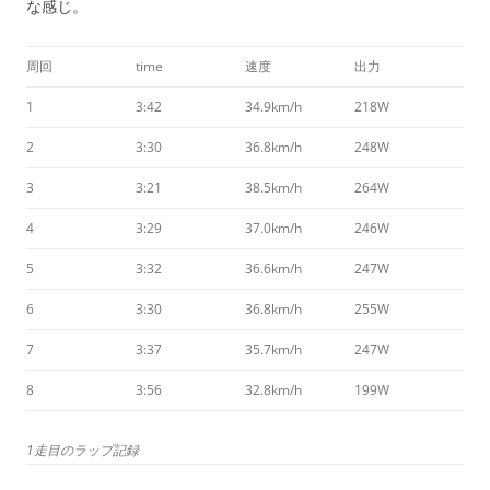
な感じ。
周回
time
速度
出力
1
3:42
34.9km/h
218W
2
3:30
36.8km/h
248W
3
3:21
38.5km/h
264W
4
3:29
37.0km/h
246W
5
3:32
36.6km/h
247W
6
3:30
36.8km/h
255W
7
3:37
35.7km/h
247W
8
3:56
32.8km/h
199W
1走目のラップ記録