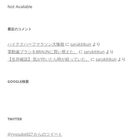
Not Available
最近のコメント
ハイテクハーフマラソン大惨敗
に
sarukitikun
より
電動歯ブラシをBRAUNに買い替えた。
に
sarukitikun
より
【生存確認】 気が付いたら時が経っていた。
に
sarukitikun
より
GOOGLE検索
TWITTER
@ryosuke927 からのツイート