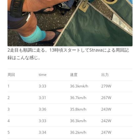
2走目も順調に走る。13時頃スタートしてStravaによる周回記
録はこんな感じ。
周回
time
速度
出力
1
3:33
36.3kmk/h
279W
2
3:31
36.7km/h
267W
3
3:36
35.8km/h
243W
4
3:33
36.3km/h
242W
5
3:34
36.2km/h
247W