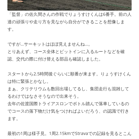
「監督」の佐久間さんの作戦でりょうすけくんは6番手。前の人
達の頑張りや走り方を見ながら自分ができることを想像しま
す。
ですが…サーキットはほぼ見えませんね…。
とりあえず、コース全体とピットインに入るルートなどを確
認、交代の際に付け替える部品も確認しました。
スタートから2.5時間後ぐらいに順番が来ます。りょうすけくん
は特に緊張とかなし。
まぁ、クリテリウムも数回出場してるし、集団走行も混雑して
るわけではなさそうなので出来そう。
去年の佐渡国際トライアスロンでボトル踏んで落車しているの
でコースの落下物だけ気をつければよいだろう、の認識で行き
ます。
最初の1周は様子見。1周2.15kmでStravaでの記録を見るとこん