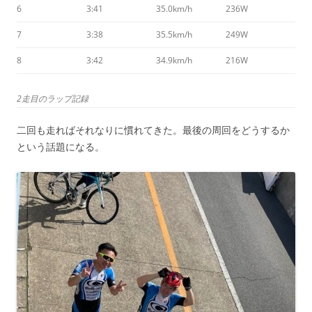
6
3:41
35.0km/h
236W
7
3:38
35.5km/h
249W
8
3:42
34.9km/h
216W
2走目のラップ記録
二回も走ればそれなりに慣れてきた。最後の周回をどうするか
という話題になる。