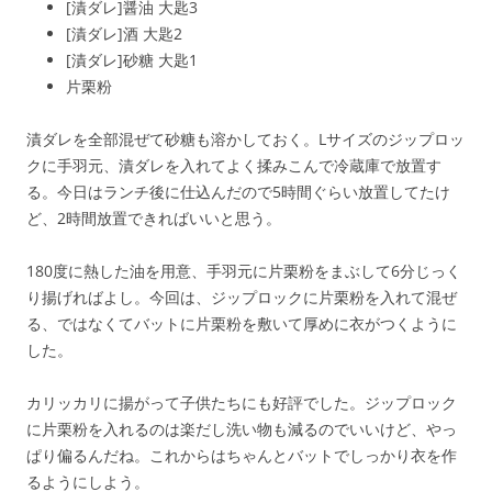
[漬ダレ]醤油 大匙3
[漬ダレ]酒 大匙2
[漬ダレ]砂糖 大匙1
片栗粉
漬ダレを全部混ぜて砂糖も溶かしておく。Lサイズのジップロッ
クに手羽元、漬ダレを入れてよく揉みこんで冷蔵庫で放置す
る。今日はランチ後に仕込んだので5時間ぐらい放置してたけ
ど、2時間放置できればいいと思う。
180度に熱した油を用意、手羽元に片栗粉をまぶして6分じっく
り揚げればよし。今回は、ジップロックに片栗粉を入れて混ぜ
る、ではなくてバットに片栗粉を敷いて厚めに衣がつくように
した。
カリッカリに揚がって子供たちにも好評でした。ジップロック
に片栗粉を入れるのは楽だし洗い物も減るのでいいけど、やっ
ぱり偏るんだね。これからはちゃんとバットでしっかり衣を作
るようにしよう。