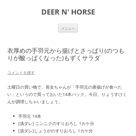
DEER N' HORSE
コ
メニュー
ン
テ
ン
ツ
へ
衣厚めの手羽元から揚げとさっぱり(のつも
ス
キ
りが酸っぱくなった)もずくサラダ
ッ
プ
コメントを残す
土曜日の買い物で、長女ちゃんが「手羽元の唐揚げが食べた
い」というので買っておいた14本パック。今日、りょうすけく
んが調理しちゃいましょう。
手羽元 14本
[漬ダレ] ニンニクのすりおろし 1カケ分
[漬ダレ]しょうがのすりおろし 1カケ分