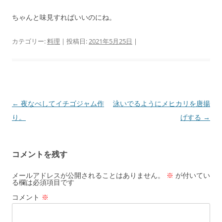
ちゃんと味見すればいいのにね。
カテゴリー:
料理
| 投稿日:
2021年5月25日
|
投
←
夜なべしてイチゴジャム作
泳いでるようにメヒカリを唐揚
稿
り。
げする
→
ナ
ビ
コメントを残す
ゲ
ー
メールアドレスが公開されることはありません。
※
が付いてい
る欄は必須項目です
シ
コメント
※
ョ
ン