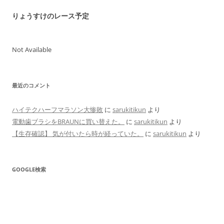
りょうすけのレース予定
Not Available
最近のコメント
ハイテクハーフマラソン大惨敗
に
sarukitikun
より
電動歯ブラシをBRAUNに買い替えた。
に
sarukitikun
より
【生存確認】 気が付いたら時が経っていた。
に
sarukitikun
より
GOOGLE検索