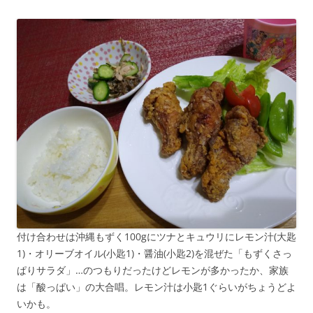
付け合わせは沖縄もずく100gにツナとキュウリにレモン汁(大匙
1)・オリーブオイル(小匙1)・醤油(小匙2)を混ぜた「もずくさっ
ぱりサラダ」…のつもりだったけどレモンが多かったか、家族
は「酸っぱい」の大合唱。レモン汁は小匙1ぐらいがちょうどよ
いかも。