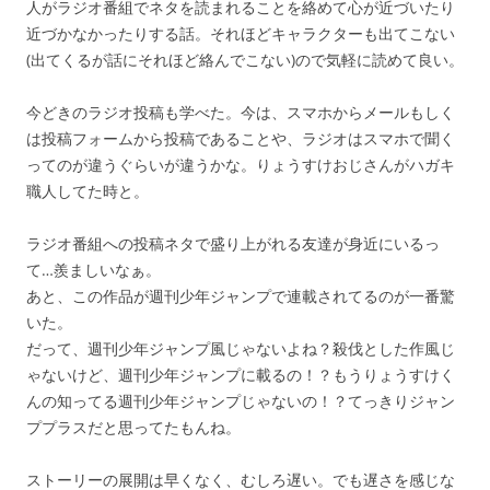
人がラジオ番組でネタを読まれることを絡めて心が近づいたり
近づかなかったりする話。それほどキャラクターも出てこない
(出てくるが話にそれほど絡んでこない)ので気軽に読めて良い。
今どきのラジオ投稿も学べた。今は、スマホからメールもしく
は投稿フォームから投稿であることや、ラジオはスマホで聞く
ってのが違うぐらいが違うかな。りょうすけおじさんがハガキ
職人してた時と。
ラジオ番組への投稿ネタで盛り上がれる友達が身近にいるっ
て…羨ましいなぁ。
あと、この作品が週刊少年ジャンプで連載されてるのが一番驚
いた。
だって、週刊少年ジャンプ風じゃないよね？殺伐とした作風じ
ゃないけど、週刊少年ジャンプに載るの！？もうりょうすけく
んの知ってる週刊少年ジャンプじゃないの！？てっきりジャン
ププラスだと思ってたもんね。
ストーリーの展開は早くなく、むしろ遅い。でも遅さを感じな