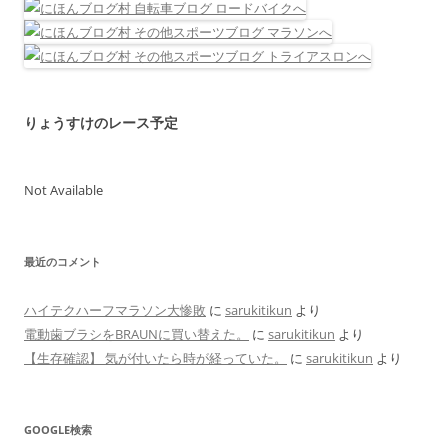
りょうすけのレース予定
Not Available
最近のコメント
ハイテクハーフマラソン大惨敗
に
sarukitikun
より
電動歯ブラシをBRAUNに買い替えた。
に
sarukitikun
より
【生存確認】 気が付いたら時が経っていた。
に
sarukitikun
より
GOOGLE検索