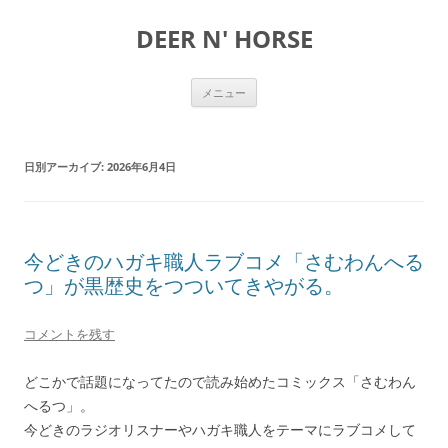
DEER N' HORSE
コ
メニュー
ン
テ
ン
ツ
へ
日別アーカイブ:
2026年6月4日
ス
キ
ッ
プ
今どきのハガキ職人ラブコメ「さむわんへる
つ」が黒歴史をつついてきやがる。
コメントを残す
どこかで話題になってたので読み始めたコミックス「さむわん
へるつ」。
今どきのラジオリスナーやハガキ職人をテーマにラブコメして